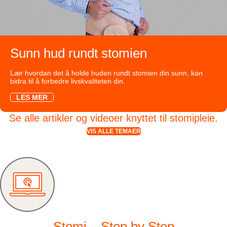
Sunn hud rundt stomien
Lær hvordan det å holde huden rundt stomien din sunn, kan
bidra til å forbedre livskvaliteten din.
LES MER
Se alle artikler og videoer knyttet til stomipleie.
VIS ALLE TEMAER
Stomi – Step by Step