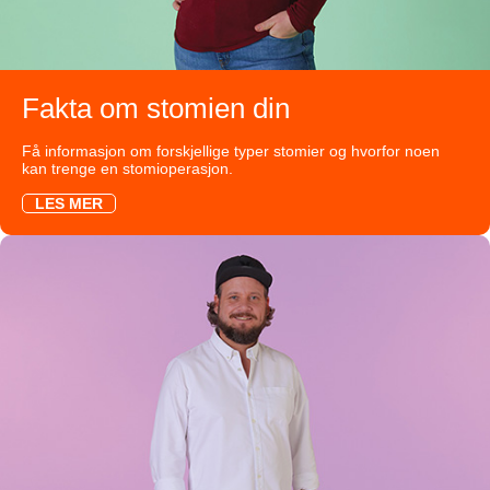
Fakta om stomien din
Få informasjon om forskjellige typer stomier og hvorfor noen
kan trenge en stomioperasjon.
LES MER