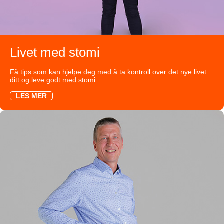
Livet med stomi
Få tips som kan hjelpe deg med å ta kontroll over det nye livet
ditt og leve godt med stomi.
LES MER