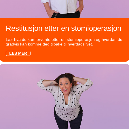
Restitusjon etter en stomioperasjon
Lær hva du kan forvente etter en stomioperasjon og hvordan du
gradvis kan komme deg tilbake til hverdagslivet.
LES MER