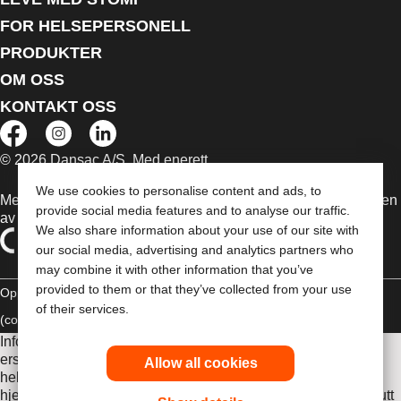
FOR HELSEPERSONELL
PRODUKTER
OM OSS
KONTAKT OSS
© 2026 Dansac A/S. Med enerett.
We use cookies to personalise content and ads, to
Medisinsk utstyr som selges i EU er etter behov merket med en
provide social media features and to analyse our traffic.
av følgende symboler
We also share information about your use of our site with
our social media, advertising and analytics partners who
may combine it with other information that you’ve
provided to them or that they’ve collected from your use
Opphavsrettt
Erklæring om overholdelse
Informasjonskapsler
of their services.
(cookies)
Informasjonen her er ikke legehjelp, og er ikke ment som
erstatning for råd fra lege eller annen leverandør av
Allow all cookies
helsetjenester. Denne informasjonen skal ikke brukes som
hjelp ved behov for akutt legehjelp. Hvis du har behov for akutt