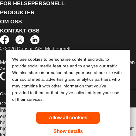
FOR HELSEPERSONELL
PRODUKTER
OM OSS
KONTAKT OSS
© 2026 Dansac A/S. Med enerett.
We use cookies to personalise content and ads, to
Medisinsk utstyr som selges i EU er etter behov merket med en
provide social media features and to analyse our traffic.
av følgende symboler
We also share information about your use of our site with
our social media, advertising and analytics partners who
may combine it with other information that you’ve
provided to them or that they’ve collected from your use
Opphavsrettt
Erklæring om overholdelse
Informasjonskapsler
of their services.
(cookies)
Informasjonen her er ikke legehjelp, og er ikke ment som
erstatning for råd fra lege eller annen leverandør av
Allow all cookies
helsetjenester. Denne informasjonen skal ikke brukes som
hjelp ved behov for akutt legehjelp. Hvis du har behov for akutt
Show details
legehjelp, må du straks oppsøke behandling personlig.