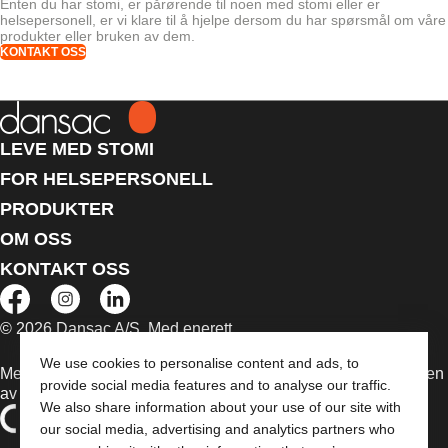
Enten du har stomi, er pårørende til noen med stomi eller er
helsepersonell, er vi klare til å hjelpe dersom du har spørsmål om våre
produkter eller bruken av dem.
KONTAKT OSS
LEVE MED STOMI
FOR HELSEPERSONELL
PRODUKTER
OM OSS
KONTAKT OSS
© 2026 Dansac A/S. Med enerett.
We use cookies to personalise content and ads, to
Medisinsk utstyr som selges i EU er etter behov merket med en
provide social media features and to analyse our traffic.
av følgende symboler
We also share information about your use of our site with
our social media, advertising and analytics partners who