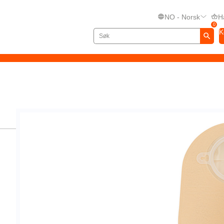
NO - Norsk
H
0
K