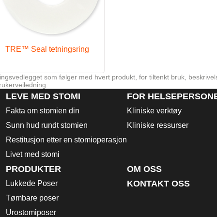
TRE™ Seal tetningsring
ngsvedlegget som følger med hvert produkt, for tiltenkt bruk, beskrivel
rukerveiledning.
LEVE MED STOMI
FOR HELSEPERSON
Fakta om stomien din
Kliniske verktøy
Sunn hud rundt stomien
Kliniske ressurser
Restitusjon etter en stomioperasjon
Livet med stomi
PRODUKTER
OM OSS
KONTAKT OSS
Lukkede Poser
Tømbare poser
Urostomiposer