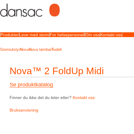
Produkter
Leve med stomi
For helsepersonell
Om oss
Kontakt oss
Stomiutstyr
Nova
Nova tømbar
Todelt
Nova™ 2 FoldUp Midi
Se produktkatalog
Finner du ikke det du leter etter?
Kontakt oss
Bruksanvisning