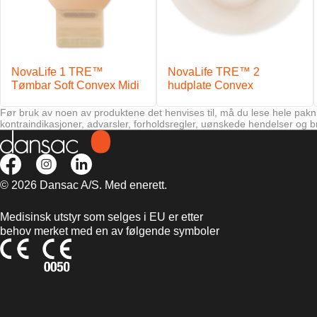
NovaLife 1 TRE™
NovaLife TRE™ 2
Tømbar Soft Convex Midi
hudplate Convex
Før bruk av noen av produktene det henvises til, må du lese hele pakni
kontraindikasjoner, advarsler, forholdsregler, uønskede hendelser og b
© 2026 Dansac A/S. Med enerett.
Medisinsk utstyr som selges i EU er etter
behov merket med en av følgende symboler