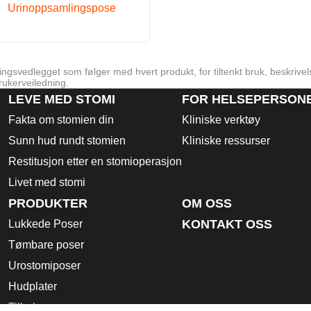
Urinoppsamlingspose
ngsvedlegget som følger med hvert produkt, for tiltenkt bruk, beskrivel
rukerveiledning.
LEVE MED STOMI
FOR HELSEPERSON
Fakta om stomien din
Kliniske verktøy
Sunn hud rundt stomien
Kliniske ressurser
Restitusjon etter en stomioperasjon
Livet med stomi
PRODUKTER
OM OSS
KONTAKT OSS
Lukkede Poser
Tømbare poser
Urostomiposer
Hudplater
Tilbehør