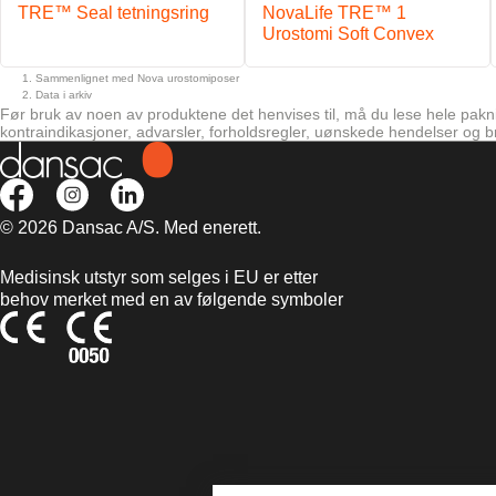
TRE™ Seal tetningsring
NovaLife TRE™ 1
Urostomi Soft Convex
Sammenlignet med Nova urostomiposer
Data i arkiv
Før bruk av noen av produktene det henvises til, må du lese hele pakni
kontraindikasjoner, advarsler, forholdsregler, uønskede hendelser og b
© 2026 Dansac A/S. Med enerett.
Medisinsk utstyr som selges i EU er etter
behov merket med en av følgende symboler