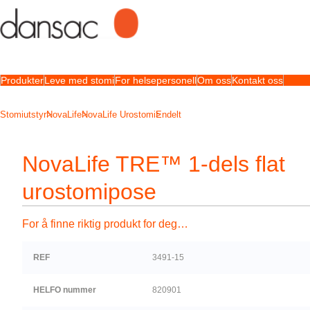
Produkter
Leve med stomi
For helsepersonell
Om oss
Kontakt oss
Stomiutstyr
NovaLife
NovaLife Urostomi
Endelt
NovaLife TRE™ 1-dels flat
urostomipose
For å finne riktig produkt for deg…
REF
3491-15
HELFO nummer
820901