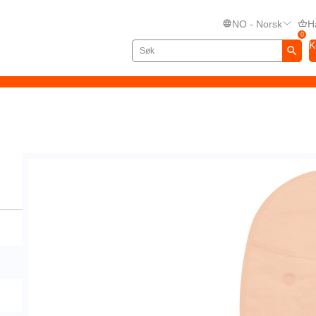
NO - Norsk
H
0
K