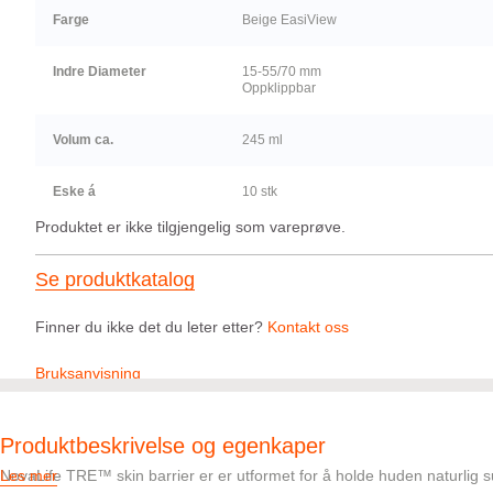
Farge
Beige EasiView
Indre Diameter
15-55/70 mm
Oppklippbar
Volum ca.
245 ml
Eske á
10 stk
Produktet er ikke tilgjengelig som vareprøve.
Se produktkatalog
Finner du ikke det du leter etter?
Kontakt oss
Bruksanvisning
Produktbeskrivelse og egenkaper
NovaLife TRE™ skin barrier er er utformet for å holde huden naturlig s
Les mer