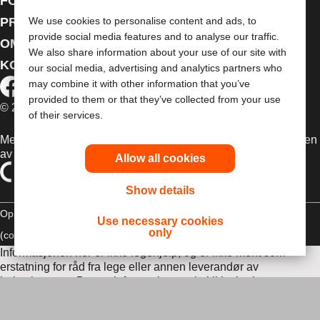
FOR HELSEPERSONELL
PRODUKTER
We use cookies to personalise content and ads, to
provide social media features and to analyse our traffic.
OM OSS
We also share information about your use of our site with
KONTAKT OSS
our social media, advertising and analytics partners who
may combine it with other information that you’ve
provided to them or that they’ve collected from your use
© 2026 Dansac A/S. Med enerett.
of their services.
Medisinsk utstyr som selges i EU er etter behov merket med en
av følgende symboler
Allow all cookies
Show details
Opphavsrettt
Erklæring om overholdelse
Informasjonskapsler
Use necessary cookies
only
(cookies)
Informasjonen her er ikke legehjelp, og er ikke ment som
erstatning for råd fra lege eller annen leverandør av
helsetjenester. Denne informasjonen skal ikke brukes som
hjelp ved behov for akutt legehjelp. Hvis du har behov for akutt
legehjelp, må du straks oppsøke behandling personlig.