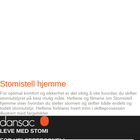
Stomistell hjemme
For optimal komfort og sikkerhet er det viktig å vite hvordan du skifter
stomiutstyret på best mulig måte. Heftene og filmene om Stomistell
hjemme viser hvordan du steller stomien og skifter både endels og
todelt stomiutstyr. Heftene forklarer hvert trinn i skifteprosessen
illustrert med fargebilder.
LEVE MED STOMI