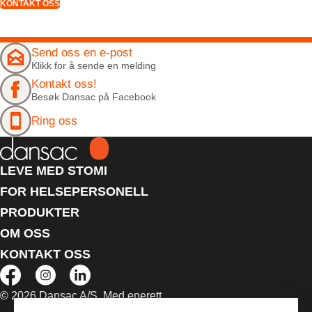
KONTAKT OSS
Send oss en e-post
Klikk for å sende en melding
Kontakt oss!
Besøk Dansac på Facebook
Ring oss
LEVE MED STOMI
FOR HELSEPERSONELL
PRODUKTER
OM OSS
KONTAKT OSS
© 2026 Dansac A/S. Med enerett.