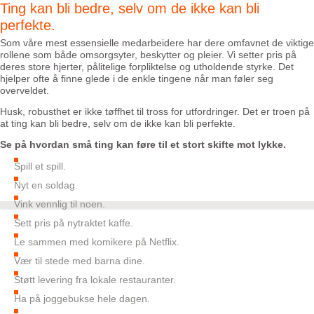
Ting kan bli bedre, selv om de ikke kan bli
perfekte.
Som våre mest essensielle medarbeidere har dere omfavnet de viktige
rollene som både omsorgsyter, beskytter og pleier. Vi setter pris på
deres store hjerter, pålitelige forpliktelse og utholdende styrke. Det
hjelper ofte å finne glede i de enkle tingene når man føler seg
overveldet.
Husk, robusthet er ikke tøffhet til tross for utfordringer. Det er troen på
at ting kan bli bedre, selv om de ikke kan bli perfekte.
Se på hvordan små ting kan føre til et stort skifte mot lykke.
Spill et spill.
Nyt en soldag.
Vink vennlig til noen.
Sett pris på nytraktet kaffe.
Le sammen med komikere på Netflix.
Vær til stede med barna dine.
Støtt levering fra lokale restauranter.
Ha på joggebukse hele dagen.