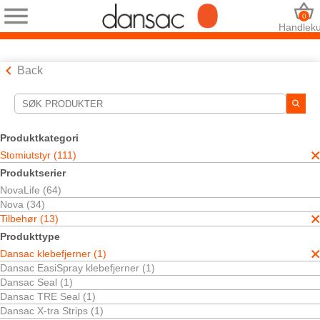
0
Handleku
Back
Søkeverktøy
Dine valg:
Produktkategori
Stomiutstyr
Stomiutstyr (111)
Tilbehør
Produktserier
Dansac klebefjerner
NovaLife (64)
Ditt valg matchet
1
resultater
Nova (34)
Sorter etter:
Tilbehør (13)
Produkttype
Dansac klebefjerner (1)
Dansac EasiSpray klebefjerner (1)
Dansac Seal (1)
Dansac TRE Seal (1)
Dansac X-tra Strips (1)