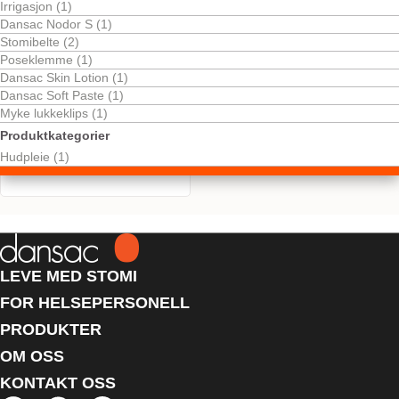
Irrigasjon (1)
Dansac Nodor S (1)
Stomibelte (2)
Poseklemme (1)
Dansac Skin Lotion (1)
Dansac Soft Paste (1)
Myke lukkeklips (1)
Produktkategorier
Dansac kleberfjerner
Hudpleie (1)
servietter
LEVE MED STOMI
FOR HELSEPERSONELL
PRODUKTER
OM OSS
KONTAKT OSS