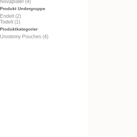
Novaplater (4)
Produkt Undergruppe
Endelt (2)
Todelt (1)
Urinoppsamlingspo
Produktkategorier
Urostomy Pouches (4)
Nova™ 1 Urostomi
Convex