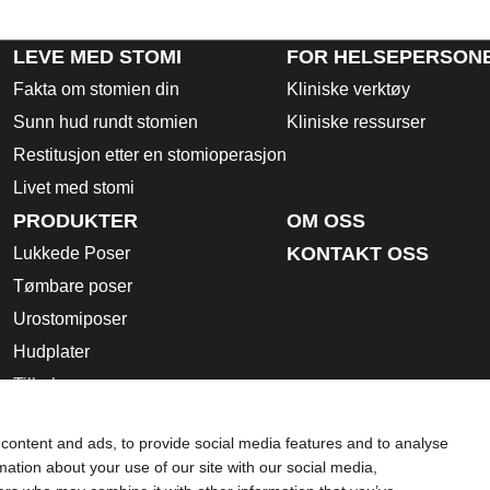
LEVE MED STOMI
FOR HELSEPERSON
Fakta om stomien din
Kliniske verktøy
Sunn hud rundt stomien
Kliniske ressurser
Restitusjon etter en stomioperasjon
Livet med stomi
PRODUKTER
OM OSS
KONTAKT OSS
Lukkede Poser
Tømbare poser
Urostomiposer
Hudplater
Tilbehør
Bruksanvisning
content and ads, to provide social media features and to analyse
Dansac Produktkatalog
rmation about your use of our site with our social media,
Sikkerhetsdatablader