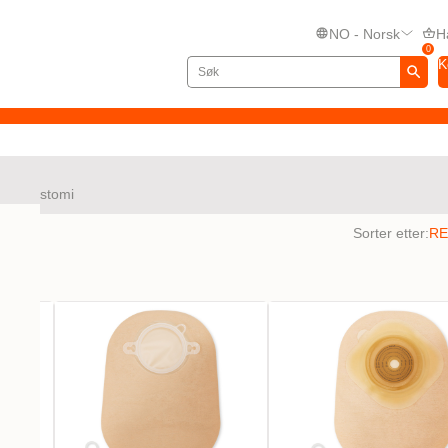
NO - Norsk
H
0
K
va Urostomi
ater
Sorter etter: