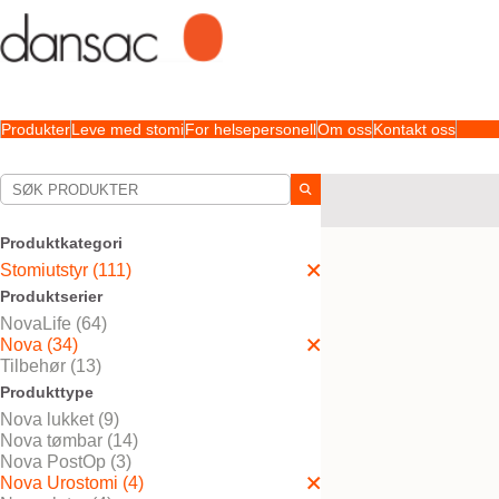
Produkter
Leve med stomi
For helsepersonell
Om oss
Kontakt oss
Dine valg:
Stomiutstyr
Nova
No
Produktkategori
Ditt valg matchet
4
result
Stomiutstyr (111)
Produktserier
NovaLife (64)
Nova (34)
Tilbehør (13)
Produkttype
Nova lukket (9)
Nova tømbar (14)
Nova PostOp (3)
Nova Urostomi (4)