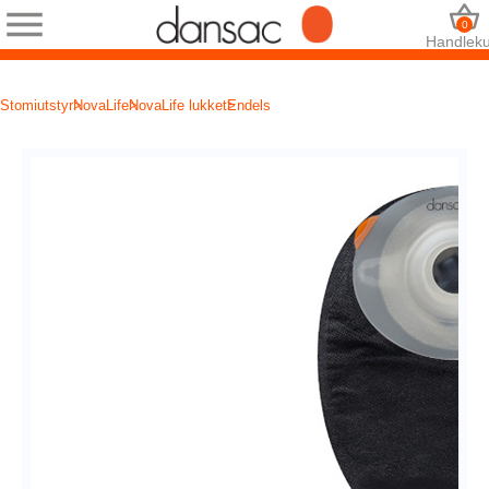
0
Handleku
Stomiutstyr
NovaLife
NovaLife lukket
Endels