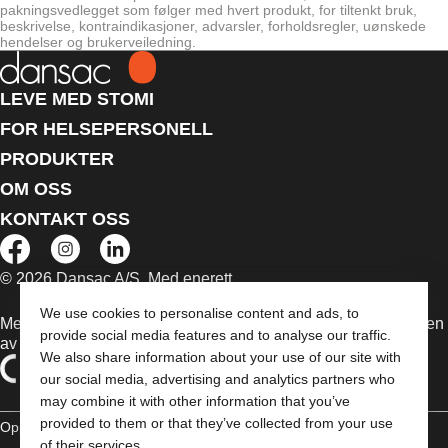
pakningsvedlegget som følger med hvert produkt, for tiltenkt bruk,
beskrivelse, kontraindikasjoner, advarsler, forholdsregler, uønskede
hendelser og brukerveiledning.
LEVE MED STOMI
FOR HELSEPERSONELL
PRODUKTER
OM OSS
KONTAKT OSS
© 2026 Dansac A/S. Med enerett.
We use cookies to personalise content and ads, to
Medisinsk utstyr som selges i EU er etter behov merket med en
provide social media features and to analyse our traffic.
av følgende symboler
We also share information about your use of our site with
our social media, advertising and analytics partners who
may combine it with other information that you’ve
provided to them or that they’ve collected from your use
Opphavsrettt
Erklæring om overholdelse
Informasjonskapsler
of their services.