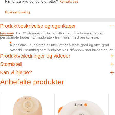
Finner du ikke det du leter etter?
Kontakt oss
Bruksanvisning
Produktbeskrivelse og egenkaper
NovaLife TRE™ stomiprodukter er utformet for å ta vare på den
Les mer
peristomale huden. Èn hudplate - tre nivåer med beskyttelse.
Klebevne
- hudplaten er utviklet for å feste godt og sitte godt
over tid - samtidig som hudplaten er skånsom mot huden og lett
å fjerne
Produktveiledninger og videoer
Absorpsjon
- hudplaten er utviklet for å absorbere stomioutput
Stomistell
og svette, uten at den mister sin styrke
pH-balanse
- hudplaten er utviklet for å opprettholde hudens
Kan vi hjelpe?
naturlige pH-balanse og beskytte huden mot
Anbefalte produkter
fordøyelsesenzymer
Når det kommer til den peristomale huden, er det ingenting som heter
for mye beskyttelse.
Beskrivelse og spesifikasjoner
EasiView™ inspeksjonsluke for enkel observasjon av stomien
Effektivt NovaLife™ kullfilter som absorberer lukt og minsker