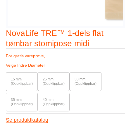
NovaLife TRE™ 1-dels flat
tømbar stomipose midi
For gratis vareprøve,
Velge Indre Diameter
15 mm
25 mm
30 mm
(Oppklippbar)
(Oppklippbar)
(Oppklippbar)
35 mm
40 mm
(Oppklippbar)
(Oppklippbar)
Se produktkatalog