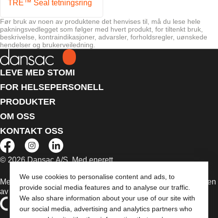
TRE™ Seal tetningsring
Før bruk av noen av produktene det henvises til, må du lese hele
pakningsvedlegget som følger med hvert produkt, for tiltenkt bruk,
beskrivelse, kontraindikasjoner, advarsler, forholdsregler, uønskede
hendelser og brukerveiledning.
LEVE MED STOMI
FOR HELSEPERSONELL
PRODUKTER
OM OSS
KONTAKT OSS
© 2026 Dansac A/S. Med enerett.
We use cookies to personalise content and ads, to
Medisinsk utstyr som selges i EU er etter behov merket med en
provide social media features and to analyse our traffic.
av følgende symboler
We also share information about your use of our site with
our social media, advertising and analytics partners who