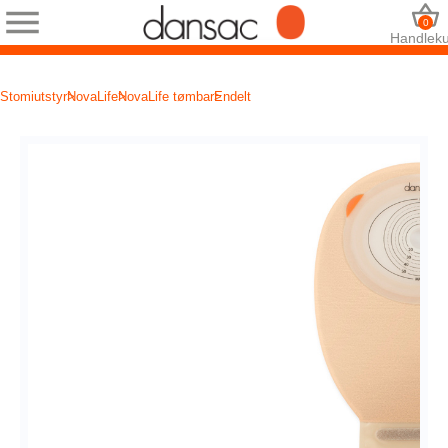
0
Handleku
Stomiutstyr
NovaLife
NovaLife tømbar
Endelt