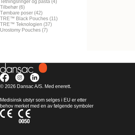
Tetningsringer og pasta (4)
Tilbehør (6)
Tømbare poser (42)
TRE™ Black Pouches (11)
TRE™ Teknologien (37)
Dansac Skin Lotion
Urostomy Pouches (7)
© 2026 Dansac A/S. Med enerett.
Medisinsk utstyr som selges i EU er etter
behov merket med en av følgende symboler