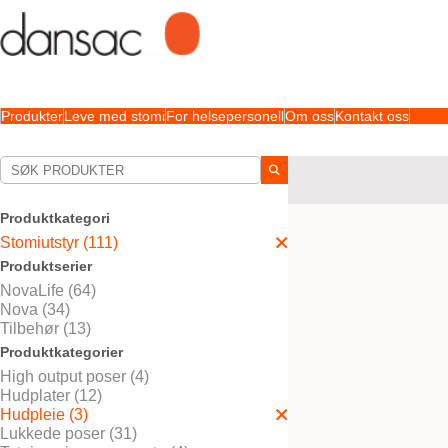
Produkter
Leve med stomi
For helsepersonell
Om oss
Kontakt oss
Dine valg:
Stomiutstyr
Hudpleie
Produktkategori
Ditt valg matchet
3
result
Stomiutstyr (111)
Produktserier
NovaLife (64)
Nova (34)
Tilbehør (13)
Produktkategorier
High output poser (4)
Hudplater (12)
Hudpleie (3)
Lukkede poser (31)