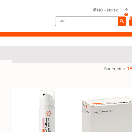
NO - Norsk
H
0
K
ater
Sorter etter: