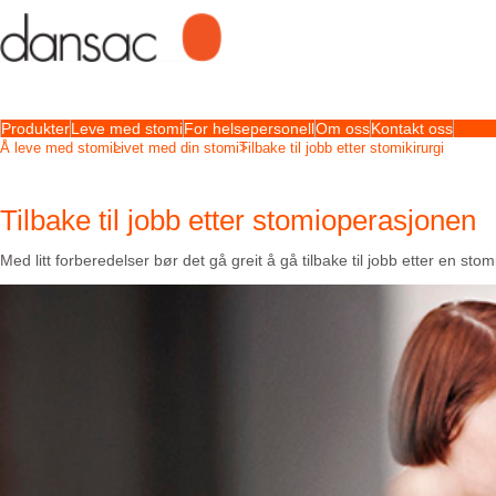
Produkter
Leve med stomi
For helsepersonell
Om oss
Kontakt oss
Å leve med stomi
Livet med din stomi
Tilbake til jobb etter stomikirurgi
Tilbake til jobb etter stomioperasjonen
Med litt forberedelser bør det gå greit å gå tilbake til jobb etter en s