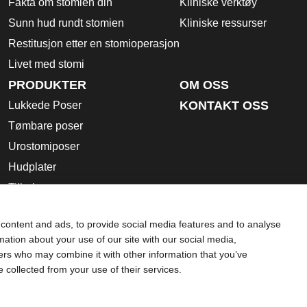
Fakta om stomien din
Kliniske verktøy
Sunn hud rundt stomien
Kliniske ressurser
Restitusjon etter en stomioperasjon
Livet med stomi
PRODUKTER
OM OSS
KONTAKT OSS
Lukkede Poser
Tømbare poser
Urostomiposer
Hudplater
Tilbehør
Bruksanvisning
content and ads, to provide social media features and to analyse
Dansac Produktkatalog
rmation about your use of our site with our social media,
Sikkerhetsdatablader
ners who may combine it with other information that you’ve
e collected from your use of their services.
)
ing for råd fra lege eller annen leverandør av helsetjenester. D
gehjelp. Hvis du har behov for akutt legehjelp, må du straks op