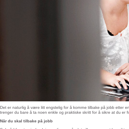
Det er naturlig å være litt engstelig for å komme tilbake på jobb etter en
trenger du bare å ta noen enkle og praktiske skritt for å sikre at du er
Når du skal tilbake på jobb