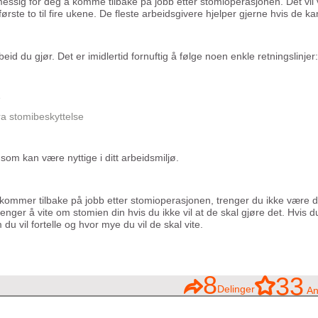
essig for deg å komme tilbake på jobb etter stomioperasjonen. Det vil 
ste to til fire ukene. De fleste arbeidsgivere hjelper gjerne hvis de ka
id du gjør. Det er imidlertid fornuftig å følge noen enkle retningslinjer:
e
ra stomibeskyttelse
om kan være nyttige i ditt arbeidsmiljø.
 kommer tilbake på jobb etter stomioperasjonen, trenger du ikke være d
nger å vite om stomien din hvis du ikke vil at de skal gjøre det. Hvis 
 vil fortelle og hvor mye du vil de skal vite.
8
33
Delinger
An