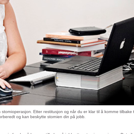
 stomioperasjon. Etter restitusjon og når du er klar til å komme tilbake ti
 forberedt og kan beskytte stomien din på jobb.