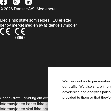
© 2026 Dansac A/S. Med enerett.
Medisinsk utstyr som selges i EU er etter
behov merket med en av følgende symboler
We use cookies to personalise 
our traffic. We also share info
advertising and analytics part
provided to them or that they’v
Opphavsrettt
Erklæring om overholdelse
Informasjonskapsler (cookies
Informasjonen her er ikke legehjelp, og er ikke ment som erstatn
informasjonen skal ikke brukes som hjelp ved behov for akutt le