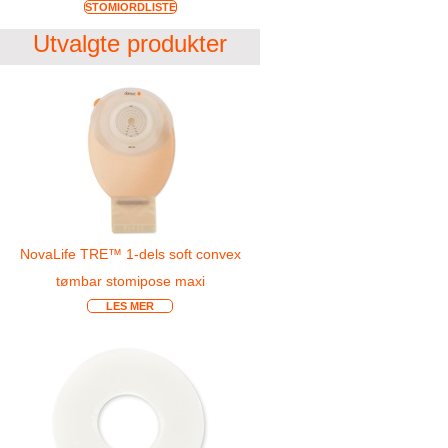
STOMIORDLISTE
Utvalgte produkter
NovaLife TRE™ 1-dels soft convex
tømbar stomipose maxi
LES MER