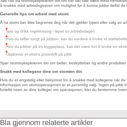
Søk råd fra stomisykepleieren din om når det ville være mest hensiktsm
å snakke med arbeidsgiveren om mulighet for å kunne jobbe deltid de før
Generelle tips om arbeid med stomi
Å ha stomi bør ikke begrense deg når det gjelder typen eller valg av arbe
Spis og drikk regelmessig i løpet av arbeidsdagen
Hvis du løfter tungt på jobben, bør du vurdere å bruke et støttebelt
Hvis du jobber på en byggeplass, kan det være lurt å bruke en ekst
Oppbevar et ekstra poseskift på jobb
Spør stomisykepleieren din om belter, beskyttelser og andre produkter s
Snakk med kollegene dine om stomien din
Hvis du er engstelig eller bekymret for å snakke med kollegene når du
informasjon om stomioperasjonen er et personlig valg. Ingen på jobb tre
fortelle noen av dine kolleger om operasjonen, kan du bestemme hvem du
Bla gjennom relaterte artikler