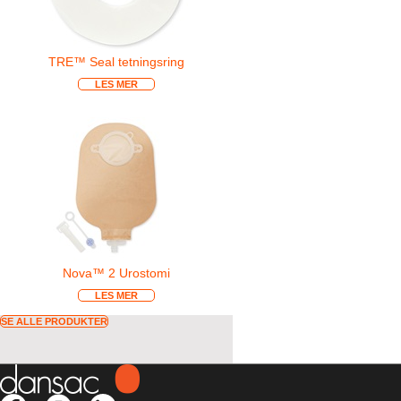
TRE™ Seal tetningsring
LES MER
Nova™ 2 Urostomi
LES MER
SE ALLE PRODUKTER