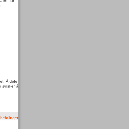
være lurt
n.
et. Å dele
du ønsker å
befalinger