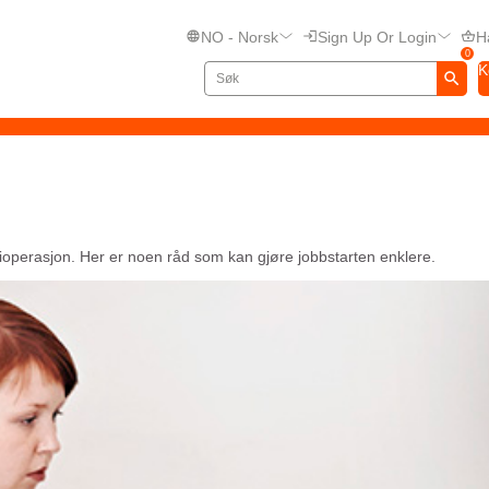
NO - Norsk
Sign Up Or Login
H
0
K
tomioperasjon. Her er noen råd som kan gjøre jobbstarten enklere.