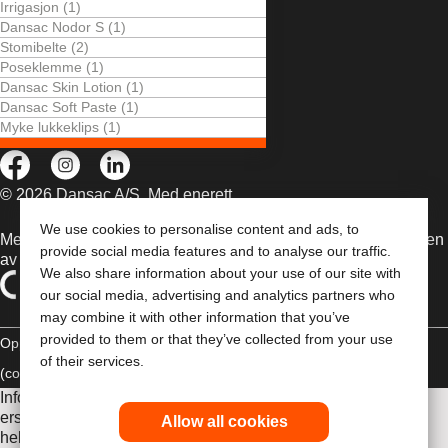
Irrigasjon (1)
LEVE MED STOMI
Dansac Nodor S (1)
FOR HELSEPERSONELL
Stomibelte (2)
Poseklemme (1)
PRODUKTER
Dansac Skin Lotion (1)
OM OSS
Dansac Soft Paste (1)
Myke lukkeklips (1)
KONTAKT OSS
© 2026 Dansac A/S. Med enerett.
We use cookies to personalise content and ads, to
Medisinsk utstyr som selges i EU er etter behov merket med en
provide social media features and to analyse our traffic.
av følgende symboler
We also share information about your use of our site with
our social media, advertising and analytics partners who
may combine it with other information that you’ve
provided to them or that they’ve collected from your use
Opphavsrettt
Erklæring om overholdelse
Informasjonskapsler
of their services.
(cookies)
Informasjonen her er ikke legehjelp, og er ikke ment som
erstatning for råd fra lege eller annen leverandør av
Allow all cookies
helsetjenester. Denne informasjonen skal ikke brukes som