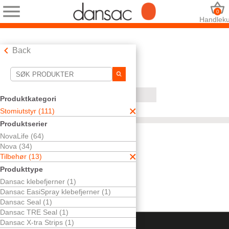
0
Handleku
Back
Søkeverktøy
Dine valg:
Produktkategori
Stomiutstyr
Stomiutstyr (111)
Tilbehør
Produktserier
Dansac Skin Creme
NovaLife (64)
Ditt valg matchet
0
resultater
Nova (34)
Sorter etter:
Tilbehør (13)
Produkttype
Dansac klebefjerner (1)
Dansac EasiSpray klebefjerner (1)
Dansac Seal (1)
Dansac TRE Seal (1)
Dansac X-tra Strips (1)