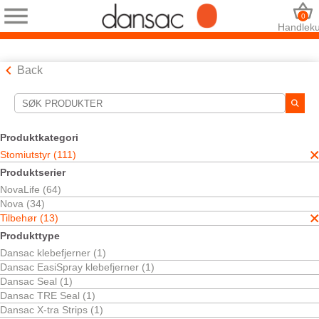
0
Handleku
Back
Søkeverktøy
Dine valg:
Produktkategori
Stomiutstyr
Stomiutstyr (111)
Tilbehør
Produktserier
Dansac Soft Paste
NovaLife (64)
Ditt valg matchet
1
resultater
Nova (34)
Sorter etter:
Tilbehør (13)
Produkttype
Dansac klebefjerner (1)
Dansac EasiSpray klebefjerner (1)
Dansac Seal (1)
Dansac TRE Seal (1)
Dansac X-tra Strips (1)