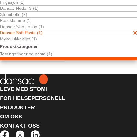
Irrigasjon (1)
Dansac Nodor S (1)
Stomibelte (2)
Poseklemme (1)
Dansac Skin Lotion (1)
Dansac Soft Paste (1)
Myke lukkeklips (1)
Produktkategorier
Dansac Soft Paste
Tetningsringer og pasta (1)
LEVE MED STOMI
FOR HELSEPERSONELL
PRODUKTER
OM OSS
KONTAKT OSS