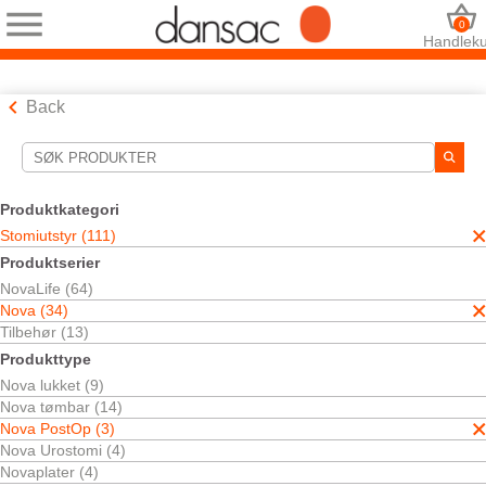
0
Handleku
Back
Søkeverktøy
Dine valg:
Produktkategori
Stomiutstyr
Stomiutstyr (111)
Nova
Produktserier
Nova PostOp
NovaLife (64)
Ditt valg matchet
3
resultater
Nova (34)
Sorter etter:
Tilbehør (13)
Produkttype
Nova lukket (9)
Nova tømbar (14)
Nova PostOp (3)
Nova Urostomi (4)
Novaplater (4)